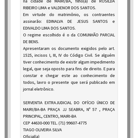
na cidade de MAIRI/BA, filho(a) de ROSILDA
RIBEIRO LIMA e VALDENOR DOS SANTOS.
Em virtude do matrimônio, os contraentes
assinarão: EDINALVA DE JESUS SANTOS e
EDIVALDO LIMA DOS SANTOS.
O regime escolhido é o da COMUNHÃO PARCIAL
DE BENS.
Apresentaram os documento exigidos pelo art.
1525, incisos I, III, IV do Código Civil. Se alguém
tiver conhecimento de existir algum impedimento
legal, que seja oposto para fins de direito. E para
constar e chegar este ao conhecimento de
todos, lavro o presente que será publicado em
jornal eletrônico.
SERVENTIA EXTRAJUDICIAL DO OFÍCIO ÚNICO DE
MAIRI/BA-BA PRAÇA JJ SEABRA, Nº 57 , PRAÇA
PRINCIPAL, CENTRO, MAIRI-BA
CEP 44630-000 TEL. (71) 99607-4775
TIAGO OLIVEIRA SILVA
Oficial(a)