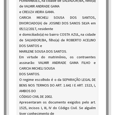
PERNAMBUÉS, na cidade de SALVADOR/BA, filho(a)
de VALMIR ANDRADE GAMA
e CREUZA VIEIRA GAMA.
CARICIA MICHELI SOUSA DOS SANTOS,
DIVORCIADO(A) de JOSINEI DOS SANOS SILVA em
05/12/2017, residente
e domiciliado(a) no bairro COSTA AZUL, na cidade
de SALVADOR/BA, filho(a) de ROBERTO ACELINO
DOS SANTOS e
MARILENE SOUSA DOS SANTOS.
Em virtude do matrimônio, os contraentes
assinarão: VALMIR ANDRADE GAMA FILHO e
CARICIA MICHELI SOUSA
DOS SANTOS.
O regime escolhido é o da SEPARAÇÃO LEGAL DE
BENS NOS TERMOS DO ART. 1.641 I E ART. 1523, I,
AMBOS DO
CÓDIGO CIVIL DE 2002.
Apresentaram os documento exigidos pelo art.
1525, incisos I, III, IV do Código Civil. Se alguém
tiver conhecimento de