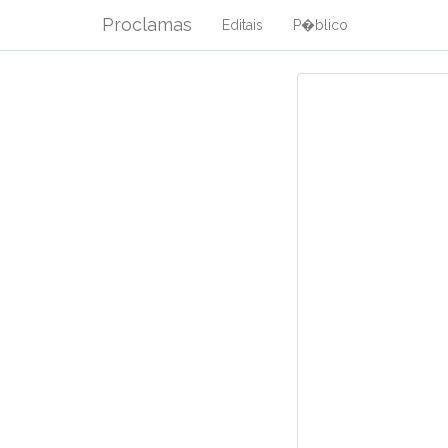
Proclamas
Editais
P�blico